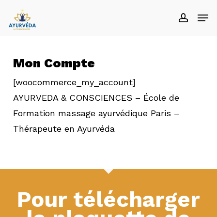
Skip
Men
accoun
to
main
content
Mon Compte
[woocommerce_my_account]
AYURVEDA & CONSCIENCES – École de
Formation massage ayurvédique Paris –
Thérapeute en Ayurvéda
Pour télécharger