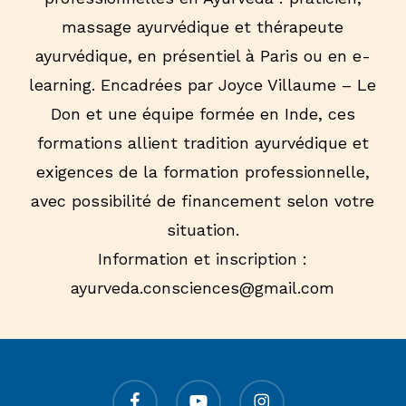
expérience clinique, hospitalière et de terrain
massage ayurvédique et thérapeute
de l’Ayurvéda. Ces études sont sanctionnées
ayurvédique, en présentiel à Paris ou en e-
par un certificat d’études universitaire
learning. Encadrées par Joyce Villaume – Le
reconnu par le gouvernement indien. Il s’agit
Don et une équipe formée en Inde, ces
d’une expérience intense au cœur de
formations allient tradition ayurvédique et
l’Ayurvéda et de l’Inde.
exigences de la formation professionnelle,
avec possibilité de financement selon votre
Programme
situation.
Information et inscription :
Internat dans 5 départements (fixes) de
ayurveda.consciences@gmail.com
l’université de Bharati Vidyapeeth, tels que :
Gynécologie et obstétrique
Ouvert à tous
Maladies de peau
facebook
youtube
instagram
Le panchakarma s’adresse à toute personne