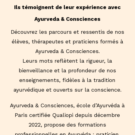
Ils témoignent de leur expérience avec
Ayurveda & Consciences
Découvrez les parcours et ressentis de nos
élèves, thérapeutes et praticiens formés à
Ayurveda & Consciences.
Leurs mots reflètent la rigueur, la
Niveau Requis
bienveillance et la profondeur de nos
enseignements, fidèles à la tradition
Des bases en Ayurvéda sont nécessaires
Voyage à Calcutta 2 Semaines
ayurvédique et ouverts sur la conscience.
pour suivre cette formation, 1 an d’études
Novembre 2021
est recommandé.
Ayurveda & Consciences, école d’Ayurvéda à
Paris certifiée Qualiopi depuis décembre
Téléchargez le programme
Objectif de la formation
2022, propose des formations
Ce séjour permet à l’élève d’acquérir une
professionnelles en Ayurvéda : praticien,