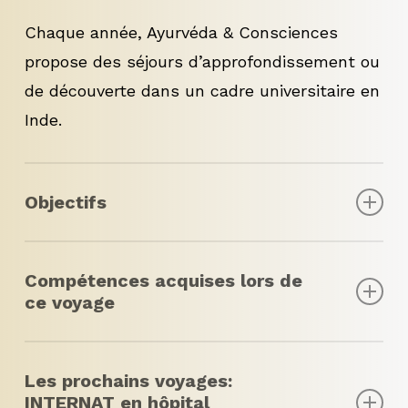
Chaque année, Ayurvéda & Consciences
propose des séjours d’approfondissement ou
de découverte dans un cadre universitaire en
Inde.
Objectifs
Ces séjours permettent à l’élève d’acquérir
Compétences acquises lors de
une expérience clinique, hospitalière et de
ce voyage
terrain de l’Ayurvéda. Ces études sont
sanctionnées par un certificat d’études
Capacité à comprendre la nature d’un être
universitaire reconnu par le gouvernement
Les prochains voyages:
humain selon l’ayurvéda
indien. Il s’agit d’une expérience intense au
INTERNAT en hôpital