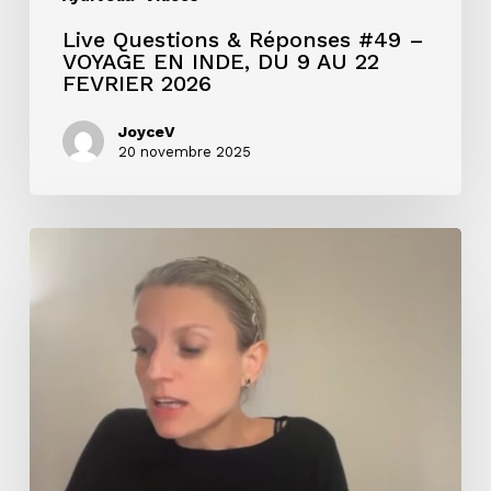
9
Live Questions & Réponses #49 –
VOYAGE EN INDE, DU 9 AU 22
AU
FEVRIER 2026
22
JoyceV
FEVRIER
20 novembre 2025
2026
Masterclass
« Pourquoi
devenir
praticien
Ayurvéda
? »