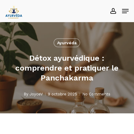
Skip
Men
accoun
to
main
content
Ayurvéda
Détox ayurvédique :
comprendre et pratiquer le
Panchakarma
By
JoyceV
9 octobre 2025
No Comments