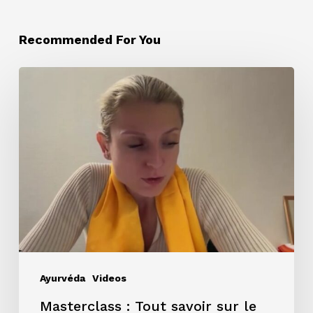
Recommended For You
Masterclass
:
Tout
savoir
sur
le
voyage
Ayurvéda
en
Inde
Ayurvéda
Videos
2026
Masterclass : Tout savoir sur le