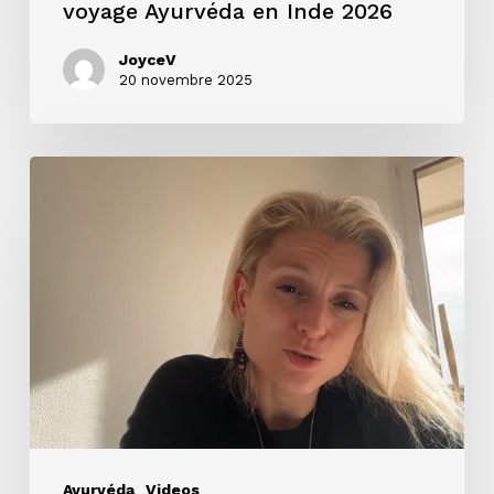
voyage Ayurvéda en Inde 2026
JoyceV
20 novembre 2025
Live
Questions
&
Réponses
#49
–
VOYAGE
EN
INDE,
DU
Ayurvéda
Videos